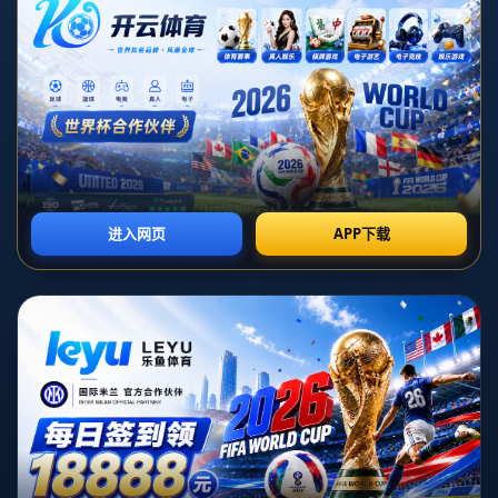
在足球比赛中，“乌龙球”虽然常伴随戏剧性场景，却往往让人惋惜，也
引发热议。那么，什么是乌龙球，又该如何正确判定呢？这篇文章将
详细探讨**足球赛场上乌龙球的判定规则**，并分析一些典型案例，帮
助球迷更好地理解这个微妙而有趣的现象。
**乌龙球的定义**
乌龙球，也称为“自进球”，是指球员不慎将球踢入自己球队的大门，从
而直接将比分让给对手。在足球比赛中，由于赛场充满变数，这种情
况并不少见。但关键在于，如何判断一个进球是否属于乌龙球。通
常，乌龙球的产生是由于球员在防卫过程中不慎将球踢入自家球门，
而并非来自对方球员的进攻动作或传球。