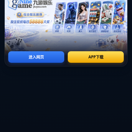
中，埃斯科巴在混战中误把球踢入己队球门，虽非故意，但却无可避
免地成为影响比赛的关键点。
另一个有意思的案例是2018年英格兰超级联赛的一场比赛中，利物浦
球员玛蒂普在面对角球时由于防守不慎，将球碰入自家球网，裁判当
场判定为乌龙球。*从这些案例中可以看到，乌龙球的出现，往往与比
赛压力、现场节奏以及球员状态息息相关。*
**乌龙球的影响**
**乌龙球**不仅改变了比赛的比分，同时也影响着比赛的心理和节奏。
这种戏剧性的进球可能导致球员产生负面情绪，甚至影响团队士气。
因此，教练和队友及时的心理疏导尤为重要。此外，乌龙球也提醒每