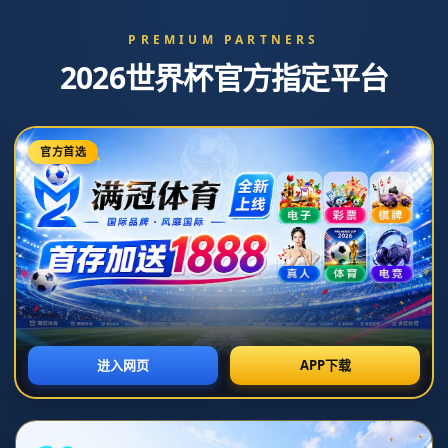
新闻中心
分类>>
足球賽場上烏龍球的判定規則.
2026-07-04T09:34:34+08:00
返回列表
**足球赛场上乌龙球的判定规则**