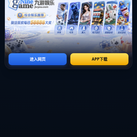
**莫斯利的影响力**
莫斯利上任后的第一步就是在攻防两端注入心血。他强调**团队合作**
和**纪律性**，要求每位球员都在场上无私奉献。莫斯利鼓励年轻球
员，帮助他们在比赛中建立自信。**他的指导风格**不仅仅是技战术的
指导，更加注重球员心理的建设。
**案例分析：年轻球员的成长**
在莫斯利的指导下，几位年轻球员的表现尤为突出。例如，年轻中锋
史密斯在赛季初期被寄予厚望，但一直表现平平。然而，在莫斯利的
悉心指导下，史密斯逐渐找回状态，成为球队中坚力量之一。他在场
上的**防守能力**和关键时刻的**决断力**都有了显著提升，显示出魔术
队转变的一部分成效。
**“比尔的赞美”与影响**
比尔作为知名篮球评论员，其对于魔术队的看法通常会影响许多球