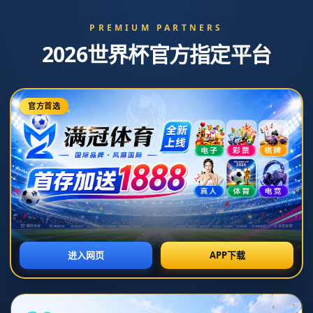
新闻中心
分类>>
组图：火箭擒森林狼 格林潇洒跳投.
2026-07-04T09:34:34+08:00
返回列表
**组图解密：火箭力克森林狼 格林潇洒跳投引领胜利**