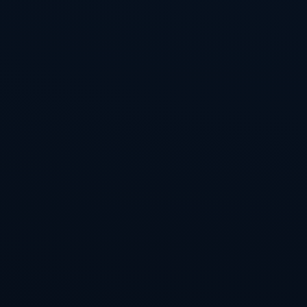
三笘薰与久保建英可以说是目前日本队进攻线上最具威胁的
因为其他队员在三笘、久保拿球时，更多的是在旁观而非