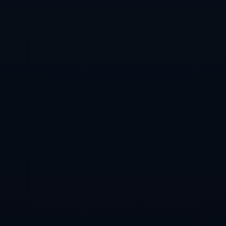
是希望提醒球队管理层意识到“信任”在团队作战中的重要性。**解决这一