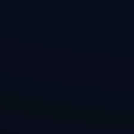
面。**
这种“孤立表现”的背后，实际上反映了日本队内部欠缺攻
詹俊提到的“信任不足”完全吻合。
### **团结合作的重要性：从德国与克罗地亚学到什么？**
对比近年来的其他顶级球队，例如德国、克罗地亚队，日
背后带动整体进攻。**克罗地亚球员甚至有时会选择冒险
### **关键问题：如何建立队友间的信任？**
从心理学的角度来看，球员之间的信任并非一朝一夕能够
速对撞配合、无球跑动的信号沟通等。此外，球队领袖的作