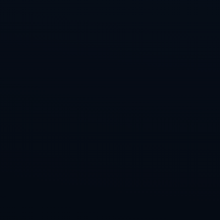
**正如詹俊所指出，关注日本队进攻端不足并非批评，而
造力，引领亚洲足球走向更高的水平。