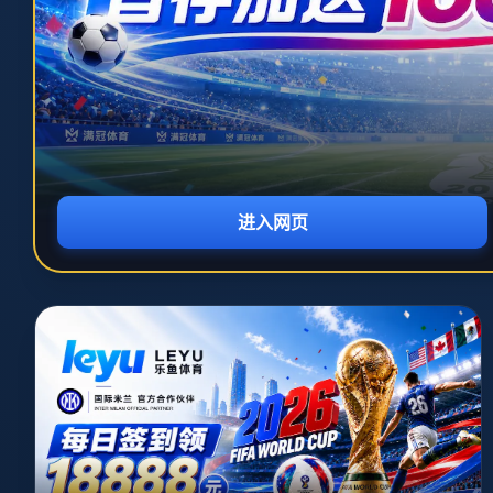
新闻中心
公司新闻
行业资讯