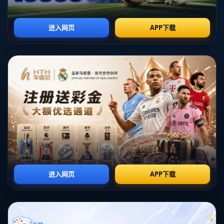
中场的拦截与组织，多次创造出破门机会。**在比赛的第75分钟，王秋
明挺身而出**，接到队友的精确传中，以一记不凡的头球将比分扳平。
这一进球不仅为球队挽回颜面，也让球迷看到了这位年轻球员的无限
潜力。
**技战术分析：两队的布局与调整**
从技战术层面来看，成都蓉城在开局阶段的高位压迫策略颇为有效，
但随着比赛的深入，他们逐渐显露出体能上的劣势。反观天津津门
虎，通过不断地调整战术，尤其是在中场的绞杀与快速反击中，展示
了他们的适应能力和韧性。这场比赛是两队主帅赛前布局与临场调整
的真实反映。
**关键球员：影响胜负的X因素**