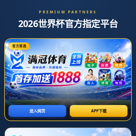
新闻中心
分类>>
中超第4輪天津津門虎1-1成都蓉城 甘超破門王秋明扳平救主.
2026-07-04T09:34:34+08:00
返回列表
**中超第4轮焦点战：天津津门虎与成都蓉城激战成和**