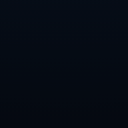
力。作为耐克、彪马、红牛等知名品牌的代言人，他多次登上《福布
斯》全球运动员收入榜前列。内马尔的社交媒体也吸引了亿级粉丝，
人气超凡。
此外，值得一提的是內馬爾对家庭十分重视，他经常在社交网站上分
享与儿子卢卡、妹妹拉斐拉的互动，展现了他作为儿子、父亲和哥哥
的一面。**这种温暖的家庭形象，为他赢得了更多粉丝的喜爱。**
---
## **总结內馬爾的足球意义**
内马尔从街头足球少年成长为全球家喻户晓的球星，他的不懈努力、
天赋和独特魅力定义了什么是真正的足球偶像。他的金球梦能否成真
尚待时间验证，但毫无疑问，他在球场内外已成为无数人追逐梦想的
榜样。
上一篇：
22／23賽季歐冠第2輪海法馬卡比1-3巴黎聖日耳曼 梅西
傳射姆巴佩內馬爾破門.
下一篇：
守望万家灯火——公安民警坚守岗位维护除夕安全稳定.