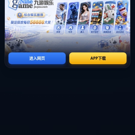
2017年，內馬爾以2.22亿欧元（约合16.3亿人民币）的创纪录转会费
加盟巴黎圣日耳曼（PSG）。这笔交易不仅震撼了足坛，也让他成为
世界最贵的球员之一。在巴黎圣日耳曼期间，內馬爾帮助球队稳居法
甲霸主地位，同时带队杀入2020年欧冠决赛。
尽管他在法国足坛屡屡展现惊人的个人表现，但伤病始终是职业生涯
里的隐忧。此外，关于他的场外争议和转会传闻，也让他成为媒体关
注的焦点。
---
## **内馬爾的国家队表现与荣誉**
作为巴西国家队的绝对主力球员，內馬爾为国效力的表现同样令人印
象深刻。从2014年世界杯到2022年卡塔尔世界杯，他都是球队战术核
心。*截至目前，他在国家队已打破为巴西传奇球员贝利保持的国家队
总进球纪录，成为历史最佳射手。*此外，內馬爾还带领巴西队赢得了
2016里约奥运会金牌和2019年美洲杯冠军。
值得一提的是，內馬爾的**标志性脚法和灵活的盘带能力**让他被称为
“艺术型前锋”，同时使他成为球迷眼中的场上魔术师。
---
## **內馬爾的场外生活与商业价值**
除了在足球领域的卓越表现，內馬爾在场外也体现了巨大的商业潜