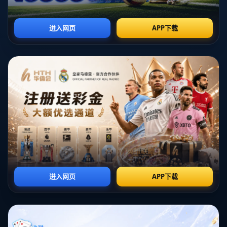
### **缺席背後的挑戰：小瓦和班凱羅的重要性**
小瓦和班凱羅不僅是球隊的核心，更是場上穩定輸出的關鍵人物。小
瓦以快速多變的進攻節奏和精彩的外線投射聞名，而班凱羅身為年輕
的明星新秀，無論在攻防兩端都展現出與生俱來的天賦。然而，他們
的意外缺席卻導致了球隊在戰術上的調整壓力。一支球隊失去兩名核
心球員，就如同失去了兩根支柱，對其競爭力的影響可想而知。
### **團隊精神的展現：積極應對為目標**