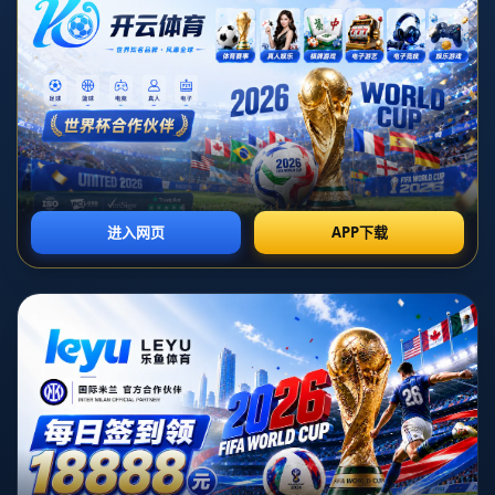
**薩格斯表示大家都積極彌補小瓦和班凱羅的缺席，這讓人倍感自豪**
在職業體育領域，球隊的成功不僅依賴於明星球員的表現，更在於團
隊精神和每位球員的共同努力。最近，薩格斯在談及隊友們如何面對
小瓦（Wagner Jr.）和班凱羅（Paolo Banchero）因傷缺席時，特別
表示了對團隊表現的讚賞。他用“倍感自豪”來形容大家的積極應對，這
番話不僅反映了球隊內部蓬勃的正能量，也道出了強隊背後令人動容
的努力故事。