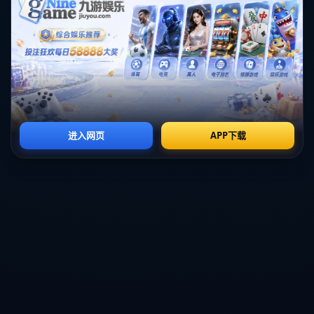
儘管困難重重，球隊卻沒有因此氣餒。在薩格斯的採訪中，他特別提
到了大家“積極彌補”的努力。他強調：“無論是年輕球員還是資深隊
員，每個人都在最大範圍內發揮自己的潛力，去填補這兩名球員留下
的空缺。”
這樣的團隊精神在比賽中得到了充分體現。我們可以看到，平時擔任
替補角色的球員，如X球員和Y球員，突然承擔了比平時更多的責任，
無論是在三分線外的果敢出手，還是在防守端的無所畏懼，他們用實
際行動展現了“我可以”的態度。同時，教練團也通過靈活的戰術制定，
將每位球員的潛能放大到最大化，從而使整個球隊仍然保持競爭力。
### **案例分析：其他成功的團隊模式**
類似的成功模式其實並不罕見。在NBA歷史上，**金州勇士曾經在
2019賽季面對類似的困境**，當時Kevin Durant和Klay Thompson相繼
因傷缺席，球隊不得不依靠替補球員的全力發揮。那段時間，“下狗”模
式的爆發讓勇士在多場比賽中迎難而上，這不僅證明深度球員的重要
性，更協助建立了全隊的信心基礎。
這種“困境激發團隊能量”的現象，正是現代體育的一大魅力。在壓力面
前，不同的球隊會展現出迥然不同的應對能力。而薩格斯所提及的“大
家積極彌補”，恰恰是這種挑戰精神的縮影。
### **倍感自豪的背後：從球員到球迷的共鳴**
不僅是球員間的付出引人注意，這種積極的氛圍也傳導到了球迷群體
中。當一支球隊展現出永不言敗的態度，粉絲也會更加認同這份拼搏
精神。社交媒體上，有不少球迷留言支持這支球隊：“小瓦和班凱羅雖