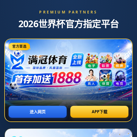
新闻中心
分类>>
國足先後兩位右後衛受傷 鄧涵文能否成為最佳替代者？.
2026-07-04T09:34:34+08:00
返回列表
**国足右后卫面临挑战：邓涵文能否担任最佳替代者？**