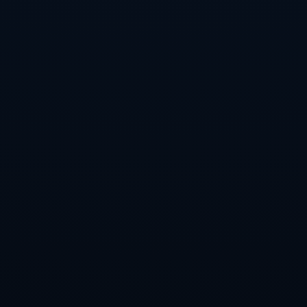
**邓涵文的挑战**
尽管邓涵文拥有成为国足右后卫的潜力，但他同样面对许多挑战。首
先，国际比赛的压力和激烈程度远超国内联赛，**适应不同风格的对手
和比赛节奏**将是邓涵文需要克服的困难。其次，作为年轻球员，他需
要在心理上建立足够的自信，才能在关键比赛中发挥出色。此外，国
足整体战术的要求可能与他在俱乐部中的角色不同，这同样需要他迅
速调整并适应。
**借鉴他人经验**