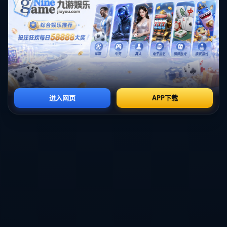
上最大的武器。此外，邓涵文拥有很好的场上视野和判断能力，总能
在关键时刻做出正确的决策。
**国内联赛的表现**
在最近的赛季中，邓涵文所在的俱乐部在**中超联赛**中表现不俗。他
以稳定的发挥和关键时刻的出色表现赢得了教练和球迷的肯定。特别
是在某场对阵强队的比赛中，邓涵文利用他的速度突破对方防线，并
成功助攻队友进球，这一表现成为赛后热议的焦点。