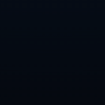
为了帮助邓涵文更好地应对这些挑战，回顾其他球员的成功经验是一
个不错的选择。例如，曾经的**国足传奇右后卫张琳芃**便是一个值得
学习的榜样。张琳芃以勇敢果断的风格和不屈不挠的精神在国际赛场
上赢得了荣誉。邓涵文可以从中学到在压力之下如何保持冷静、如何
在关键时刻作出果断决策。
**综合考量**
总的来说，邓涵文具备成为国足右后卫最佳替代者的潜力，但这一角
色并非易事。他需要在技术、心理和战术适应等方面全方位提升自
己。国足教练组若能在这段关键时期给他更多的信任和支持，相信邓
涵文一定能不负众望，撑起国足的防守大旗。**未来的表现**将直接影
响邓涵文本人在国足中的地位，更关系着国足整体的战术调整及防守
稳定性。通过不断的努力和成长，邓涵文有望在国际赛场上绽放光
彩。
上一篇：
场外音｜20年的乒乓朋友圈.
下一篇：
国际乒联成立工作组 收集运动员反馈意见.