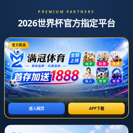
新闻中心
分类>>
韋世豪檢查問題不大 剩下兩場具備參賽條件.
2026-07-04T09:34:34+08:00
返回列表
**韋世豪檢查問題不大，剩下兩場具備參賽條件**