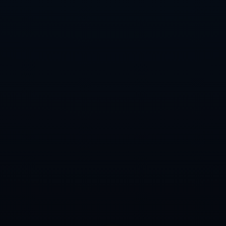
上一篇：
赔率前瞻：C罗PK姆巴佩 法国有望1球小胜晋级.
下一篇：
44岁“退钱哥”再回应将踢中冠比赛：没有内幕，算不上职
业球员.
Copyright 2024
Betway必威体育-官方平台-体育投注与精彩赛事，
尽在掌握
All Rights by
必威体育在线登录