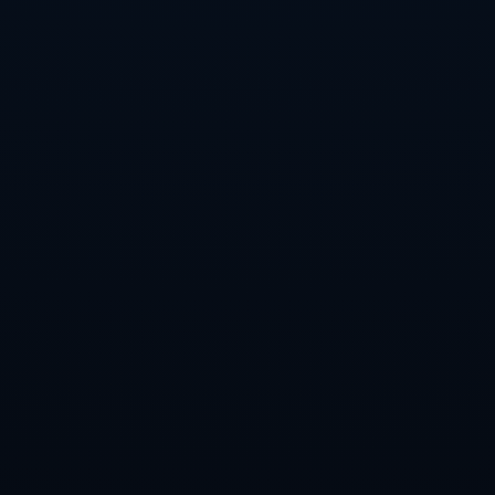
话题。更重要的是，他们用自己的实际行动诠释了“**坚持不懈，永不
言弃**”的体育精神。这种精神也得到了学校和家庭的支持与赞扬。李
娜的父母表示：“无论最终能否登上奥运的舞台，重要的是孩子在这过
程中学到了坚韧与团队合作。”
**聚焦未来：从市级平台走向国际**
展望未来，在国家集训队的培养下，这两名中学生将有可能代表中国
队出战巴黎奥运会，站在更高的国际舞台上。武汉和整个中国网球界
都在关注着他们的成长道路，同时也在加速构建更完善的青少年网球
培训体系。**这一切，无疑为网球运动在中国的普及与提高注入了新的
动力与希望**。
从地方赛事的一步步积累到国家队的荣耀代表，这段非凡的旅程对所
有热爱网球、爱好体育的年轻人而言都是一种莫大的激励。武汉两名
中学生进入网球国家集训队，无疑是中国体育界的一大亮点，也让我
们对巴黎奥运会充满期待。