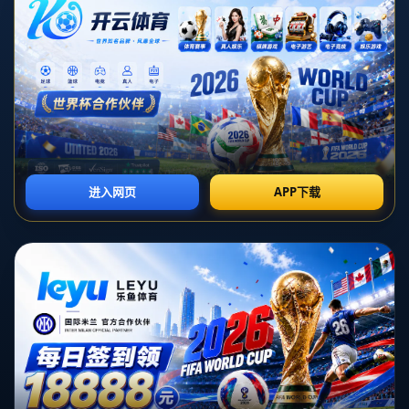
在激烈的NBA比赛中，助攻不仅仅是传球，它是策动进攻的灵魂，更
是连接不同球员之间默契的桥梁。在这场竞技中，**尼古拉·约基奇**总
是以他特有的方式脱颖而出，成为了今日的**助攻王**。他不仅是一位
出色的中锋，还是一位阅读比赛能力超强的组织者，用他那出人意料
的传球能力引领球队走向胜利。
### 卓越的传球视野
作为一名中锋，约基奇的传球能力堪称**顶级**。在传统观念中，中锋
通常以防守和得分为主，然而约基奇改变了人们的刻板印象。他具备
超强的传球视野和洞察力，能够**精准找到空位队友**，通过看似简单
却极具创造力的传球破解对手防线。这一特点不仅让他在比赛中如鱼
得水，也让他成为队友们眼中的最佳拍档。
### 数据背后的实力
本场比赛中，尼古拉·约基奇不仅带领球队取得胜利，还凭借**10次助
攻**荣膺每日助攻王。这样的表现绝非巧合，他的传球总在关键时刻为
球队带来优势。许多经典案例已经证明了约基奇的实力。例如，在一
次与波士顿凯尔特人的比赛中，他在第四节关键时刻连续助攻得分，
帮助球队逆转比赛。在那场比赛中，他共送出12次助攻，显示出他在
关键时刻的**稳定性和创造力**。
### 团队的“秘密武器”
尼古拉·约基奇无疑是球队中的**秘密武器**，他的存在使得球队的进攻
方式更加多样和不可预测。约基奇能在中锋位置策动攻势，这使得球
队的进攻模式更加立体化。作为进攻核心，他总是能吸引对手的防守
注意力，而在此基础上，他熟练地利用空间传球给外线队友创造空位