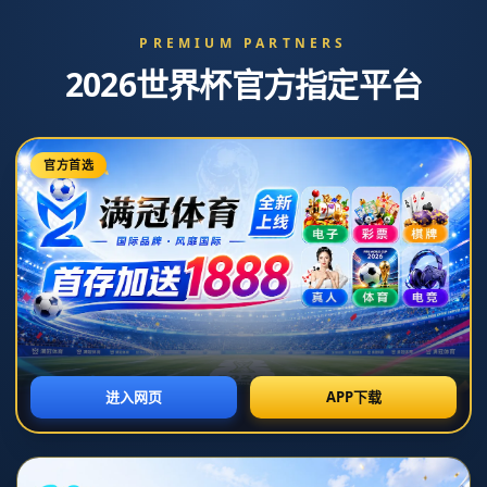
新闻中心
分类>>
NBA每日助攻王：尼古拉·约基奇10助攻(2025年02月23日).
2026-07-04T09:34:34+08:00
返回列表
**NBA每日助攻王：尼古拉·约基奇10助攻**