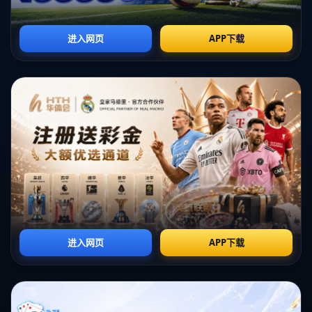
投篮的机会。
### 为何他能长期称霸助攻排行？
**球商**是约基奇赖以生存的本钱。他的传球并不是简单的表面现象，
而是经过深思熟虑和快速的比赛阅读得出的结果。他总能在极端的时
间和空间内做出最具智慧的决策，提升队友的进攻效率并保持整个球
队的节奏。
在分析约基奇作为助攻王的成功因素时，不得不提及他的适应能力和
团队精神。在科罗拉多高原的丹佛掘金队，约基奇不仅是球场上最稳
定的传球手之一，也是团队中不可或缺的灵魂人物。他与队友之间磨
合良好，这种深厚的**默契**让他得以持续利用传球驱动球队前进。
### 小结