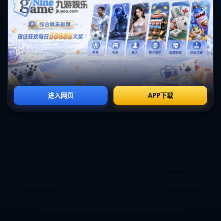
尼古拉·约基奇的出色助攻能力不仅仅体现在数字的累积，更深嵌于他
对篮球的理解和无与伦比的战术意识中。他不断以助攻创造奇迹，成
为队友和球迷心目中的传奇人物。他的表现再次证明，一个优秀的中
锋不仅要得分，还应当具备组织进攻的能力，为团队增添更多胜利的
可能。
上一篇：
[流言板]名侦探柯南第28部剧场版电影《独眼的残像》海
报正式发布6回复.
下一篇：
铁杆詹蜜上线陈冠希携妻子前排观看湖人VS独行侠比赛.