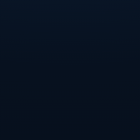
伦纳德这个“大牌”的高薪合同，他可能遇到了不小的困难。球迷们不免
薪低效**对任何企业来说都是一种损耗。尤其是在球队逐渐向冠军目标迈