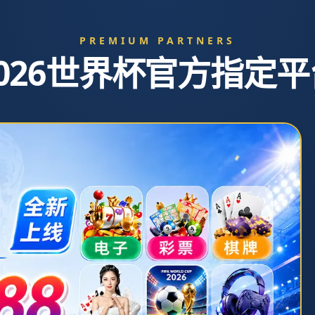
页
公司简介
产品中心
新闻中心