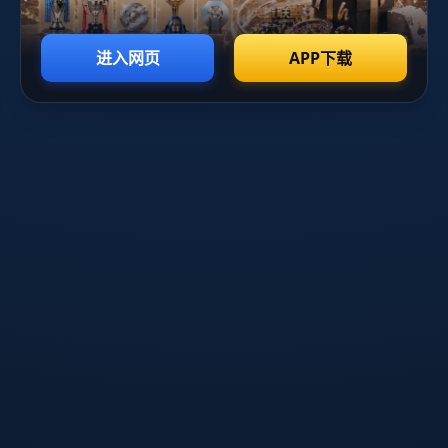
刚复出！伦纳德又轮休！高薪摆烂，鲍尔默吃闷亏，快船考虑解
2026-07-04T09:34:34+08:00
返回列表
船考虑解约**
超级巨星科怀·伦纳德，还因为这个队伍在大洋彼岸的光环背后隐藏着一系
正在考虑解约。**这种不如意的局面让快船队老板史蒂夫·鲍尔默或许正
期，伦纳德重新回到了大家的视野。然而，在他才刚复出的不久后，我们
德的管理上，球队似乎不得不小心翼翼，以保证他的长期健康。然而，这