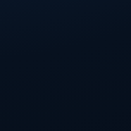
感到愤愤不平：这么高的薪水却未能换取相应回报，伦纳德
进时，这种局面显得更加尴尬。