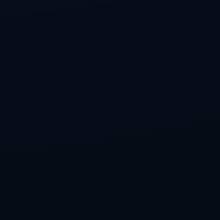
现其深思熟虑的必要性。**球队是否会为长远的成功而负