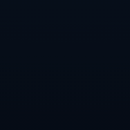
尽管解约这样的大动作听起来十分激烈，但正因为是激烈的选择才更能体
做出果断而不受欢迎的决定，最终迎来了更大的成功。