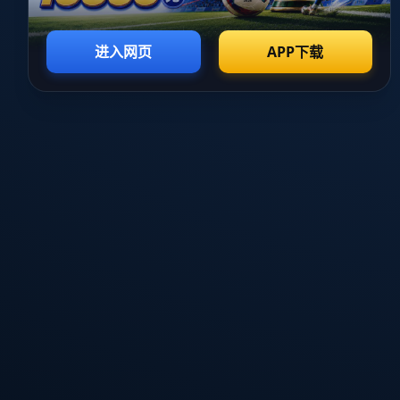
# 梅西歷屆世界杯進球數量一覽：展現不凡的球王風采
**里奧·梅西**（Lionel Messi），這位來自
瞬間。梅西的世界杯之旅不僅是他足球生涯的重要篇章，