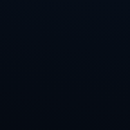
### 2014年——臨近巔峰，梅西率隊奮戰到最後
2014年巴西世界杯是梅西職業生涯的一個高光時刻。他
打入4球，成為小組賽階段的亮點球星。然而，在決賽對