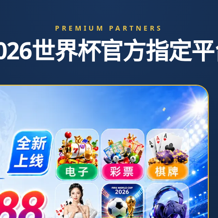
页
公司简介
产品中心
新闻中心