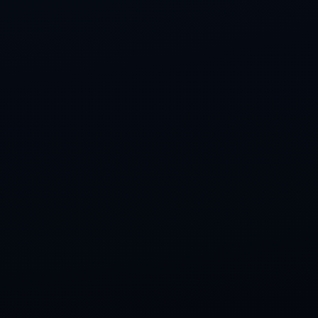
的精彩射門，幫助阿根廷2-1驚險晉級16強。不過，球隊
入球，並多次貢獻關鍵助攻。他成功帶領阿根廷擊敗法國，
進球數達**13球**，這一數字雖非歷史最高，但每一粒進球都
來者。