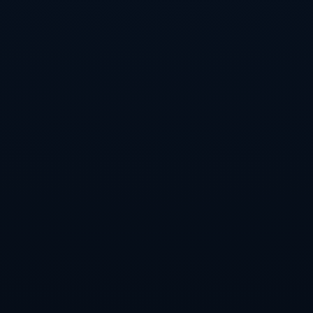
時年僅18歲的他，作為阿根廷隊中最年輕的球員之一，憑藉過人的技術贏
，幫助球隊以6-0大勝對手。這一進球讓全世界記住了這位年輕的天才
非舉辦的這屆比賽中，儘管梅西表現積極，但他缺乏運氣與更多團隊支援
在得分榜上，這段經歷加深了他對世界杯的理解與渴望，為未來的突破埋