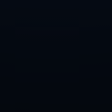
。在小組賽對陣奈及利亞的關鍵戰中，梅西接隊友的長傳，以一腳技驚四座
對梅西而言，是充滿壓力與期待的一次挑戰。
中，梅西的表現可謂無與倫比，在7場比賽中打入7球，包括決賽的兩粒
杯金球獎，再次證明了他足球史上不可撼動的地位。
、2010年0球、2014年4球、2018年1球以及2022年的7球。累計
不僅是數據的比拼，更是一段充滿傳奇色彩的故事，啟發著無數球迷與後
感受到足球的魅力以及個人努力所創造的偉大成就。*
纳_梦想.