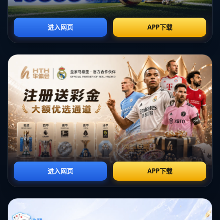
罗纳尔多重返老特拉福德无疑是轰动一时的大新闻。C罗不仅仅是一个
球员，他的到来意味着整支球队战术的调整。曼联的锋线瞬间变得拥
挤，**包括布鲁诺·费尔南德斯、马库斯·拉什福德**和其他边路球员在
内，都需要面对上场时间缩减的现实。这使得像丹尼尔·詹姆斯这样的
年轻球员，不得不重新考虑自己的职业生涯规划。从竞技状态和发展
前景考虑，詹姆斯有必要寻找一个能够提供稳定出场机会的俱乐部。
**丹尼尔·詹姆斯对利兹联的价值**
丹尼尔·詹姆斯以他的速度和突破能力闻名，他的风格非常适合快速反
击和高压逼抢的战术体系。而这些，正是**利兹联主帅毕尔萨**所崇尚
的足球哲学。詹姆斯的到来，将为利兹联的进攻增加多样性，同时也
增强了在边路的竞争。利兹联一直以来缺乏速度型边锋，詹姆斯的加
盟可谓是“补齐短板”的绝佳选择。
**类似转会案例的启示**