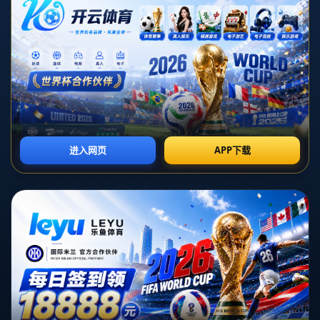
**前言**
曼联，作为英超豪门之一，一直以优秀的进攻阵容和球星如云的球队
配置闻名于世。然而，随着超级巨星C罗的回归，队内不少球员面临位
置竞争的巨大压力。其中，年轻的边锋丹尼尔·詹姆斯就是一个典型的
例子。**詹姆斯转会加盟利兹联**，正是因为C罗的到来在曼联形成的
蝴蝶效应。
**C罗回归对曼联锋线格局的影响**