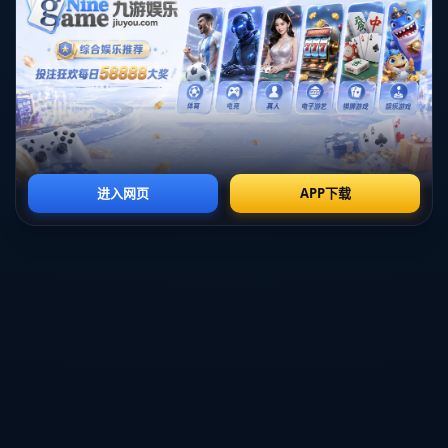
---
### **“战绩至上”：教练的不确定未来**