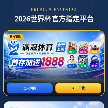
新闻中心
分类>>
曼晚：阿莫林执教前景不乐观 输球会让人失去信心.
2026-07-04T09:34:34+08:00
返回列表
**曼晚解析：阿莫林执教前景堪忧，输球或成信心杀手**