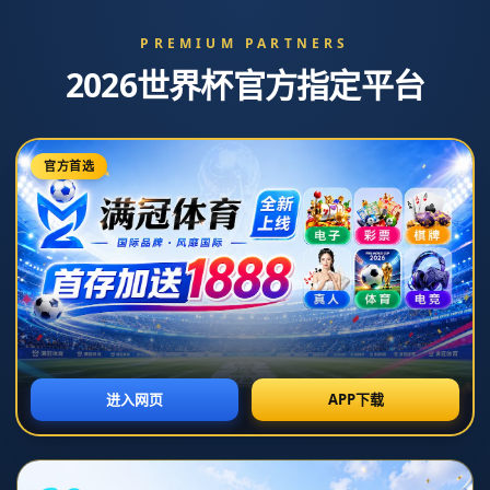
新闻中心
分类>>
巴拉圭傳奇門將奇拉維特宣布競選總統 職業生涯打進67球.
2026-07-04T09:34:34+08:00
返回列表
**巴拉圭传奇门将奇拉维特：从球场明星到总统候选人**