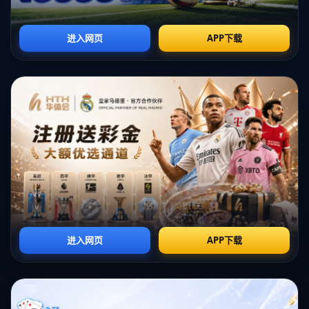
的努力，使国家更具包容性和公正性。
### 案例分析：不忘初心的运动员影响力
在国际上，不少退役运动员成功转型为政坛人物。例如，不久前巴西
的**罗马里奥**成功当选参议员。这些运动员通过其在公众中的影响
力，借助其坚韧与决断力，为社会贡献自己的智慧与魅力。奇拉维特
的竞选既是对其运动生涯的一种延续，也体现了一个运动员转战政坛
的**勇气与决心**。
他曾参与策划建造多处社区体育设施，并推动本国足球教育的发展，
使命感和担当力持续支撑着他在公众中的良好形象。以运动员的敏锐
和务实，把体育精神和治国理念融会贯通，成为奇拉维特竞选的独特