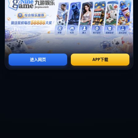
优势。
### 结语
**巴拉圭传奇门将奇拉维特**的从政之路是一个激动人心的篇章，充满
了挑战和机遇。取消繁琐的冗长，回归初心，他正以坚定的步伐，把
绿茵场的激情和信念带入国家政治，实现扩大国家影响力的目标，最
终为巴拉圭描绘一个更加光明和平的未来。
上一篇：
“德比”不胜的经历令人抓狂，国米能换掉劳塔罗吗？.
下一篇：
戴杯纳达尔横扫率西班牙进八强 德约穆雷均建功.
Copyright 2024
Betway必威体育-官方平台-体育投注与精彩赛事，