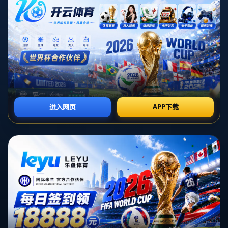
在即将到来的哈尔滨亚洲冬季运动会中，中国代表团的旗手人选备受
关注。**宁忠岩**和**刘梦婷**被选为本届亚冬会开幕式的中国代表团旗
手，这一决定既体现了他们在体育界的卓越成就，也承载着他们在国
际赛场上的重大责任。本文将从多角度探讨这一话题，分析其背后的
意义及影响。
**宁忠岩**，作为中国滑冰界的一颗新星，以其超凡的实力和无与伦比
的比赛表现赢得了众多粉丝的喜爱。他不仅多次在世界大赛中斩获佳
绩，还为中国滑冰运动推向国际舞台贡献良多。此次被选为中国代表
团旗手，不仅是对他个人成就的认可，也是对其在团队建设和影响力
方面的肯定。