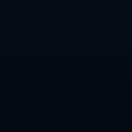
总之，这场快船与步行者之间的对决，为两支球队接下来的赛季目标
和战术调整提供了参考。对于快船来说，如何在小卡缺阵时找到更为
多元的得分方式，是他们急需解决的课题。而对步行者，稳定的团队
输出和年轻核心球员的成长，将是他们未来继续前行、挑战更高目标
的基石。
上一篇：
邁克布朗經歷逆境之後的最後采訪揭示支持者的真相並遭
解雇.
下一篇：
範誌毅認為中國足球到亞洲一流才能做接下來的工作.