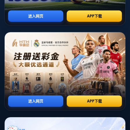
户行为方面，需重点关注下注时间分布、设备类型占比、玩法偏好以
及复投率；例如，有研究发现，在重大赛事中，约有超过四成用户会
在进球或红牌等关键事件发生后的五分钟内进行追加投注。赔率反馈
则更多体现在市场预期与实际结果的偏差上，通过统计赔率随伤病 情
报 舆论的变化轨迹，可以构建一套反向的“信心指数”，用来衡量大众
情绪对赔率的冲击程度。
大数据与算法如何重塑买球决策
与以往依赖经验和直觉不同，2026世界杯买球的显著特征，是越来越
多平台与用户开始借助大数据模型来辅助判断。平台一端利用历史比
赛数据 球员状态 场地特征以及实时事件流，构建动态风险定价模型，
对赔率进行高频调整，以控制暴露风险并提升盈亏结构的稳定性。用
户端则通过公开数据接口和第三方分析工具，将控球率 射门质量 预期
进球xG 压迫指数等高级统计指标纳入参考，从而在看似五五开的比赛
中寻找细微差异。例如，当某支球队在过往十场比赛中拥有更高xG但
实际进球偏少时，数据敏感型玩家往往会认为这是“迟早会回归”的信
号，从而在赔率尚未完全反映这一信息时提前布局。这种基于概率与
样本的理性下注，正在逐步稀释单纯“押强队”“跟风热门”的传统模式。
情绪交易与“非理性高峰”的数据特征