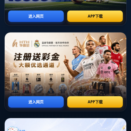
场的投注区间控制在50至100元之间，这样即使连续出现三到五场不利
结果，账户仍有空间调整策略，而不是被迫“孤注一掷”。这种比例看似
保守，实则是在为自己争取更长的“博弈时间”，让概率有机会逐渐回归
理性。
分散投注与集中押注的权衡
在世界杯竞猜APP中，经常会看到各种组合玩法，比如串关、多场组合
等，看似赔率诱人，但风险也在同步放大。分散投注指的是多场比赛
分别下注，减少单一结果出错带来的冲击；而集中押注则是对极少数
看好的场次加倍下注，用更大的金额博取更高收益。
更理性的方式，是结合自己的研究深度做出权衡。如果你对大部分比
赛只是浅层了解，可以采用“分散为主”的思路，把资金分配到若干场有
基本把握的盘口上；而对少数认真研究、信息较全面的焦点战，可适
度提高筹码，但仍应在前述的资金比例框架内，避免情绪驱动下的冲
动加码。这样既保持了风险的扩散，又保留了从自己优势判断中获取
更高回报的可能。
常见的资金管理误区
世界杯竞猜中，一个非常危险的习惯，就是输后立即采用“加倍追损”的
方式，希望通过下一场更大的投注金额弥补刚刚的亏损。表面看来只
要最终赢一场就能回本，但连续失利时筹码增长是指数级的，稍有不
慎就超过了全部预算。更重要的是，这种做法完全脱离了理性分析，
只盯着输赢数字，忽视了比赛本身的逻辑。
另一种误区，是在连赢后盲目放大赌注，认为自己“手气正旺”。实际