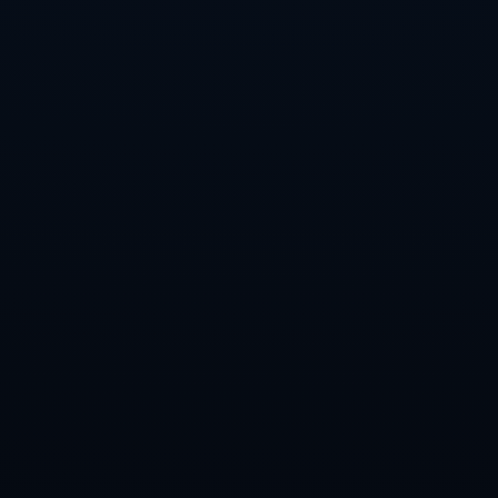
懈努力和正確的平台去激發**。或許，我們會在未來的賽季看到這位英
冠射手王繼續在更高層次的賽場上書寫新篇章。
總而言之，本賽季的阿克波姆不僅是米德爾斯堡的英雄，更是英冠賽
場上不可忽視的一道風景。他的進球數據和最佳球員頭銜，將成為這
個賽季最耀眼的一章。
上一篇：
近14個賽季10支聖誕冠軍成功登頂，利物浦能否再創輝
煌？.