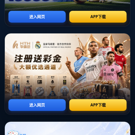
手榜首，遠遠領先其他競爭者。
這不僅僅是數據的勝利，更是職業態度和努力的最佳體現。阿克波姆
的每一次進球，都是他**堅韌不拔**精神的極佳註解。在面對米德爾斯
堡的戰術需求時，他在禁區內外的靈活跑動與高效射門，無疑為球隊
注入了前所未有的競爭力。
### **數據碾壓的最佳球員表現**
阿克波姆榮膺「英冠最佳球員」絕非偶然。他的比賽數據堪稱完美教
科書：
- **場均進球數據**：每80分鐘攻入一球，效率驚人。
- **射門轉化率**：達到35%以上，攻擊威脅冠絕同期選手。
- **創造進攻機會**：除了進球，他還屢次為隊友創造絕佳得分機會，