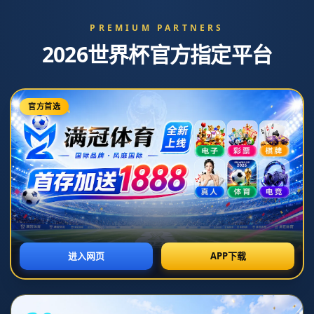
新闻中心
分类>>
大幅領先英冠射手榜！阿克波姆獲英冠最佳球員！.
2026-07-04T09:34:34+08:00
返回列表
**大幅領先英冠射手榜！阿克波姆獲英冠最佳球員！**