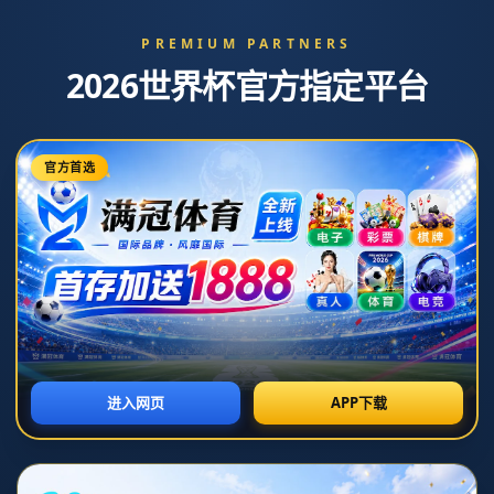
新闻中心
分类>>
曝孔蒂成皇馬新帥頭號熱門.
2026-07-04T09:34:34+08:00
返回列表
**曝孔蒂成皇馬新帥頭號熱門，巴黎黎明的风暴开始酝酿？**