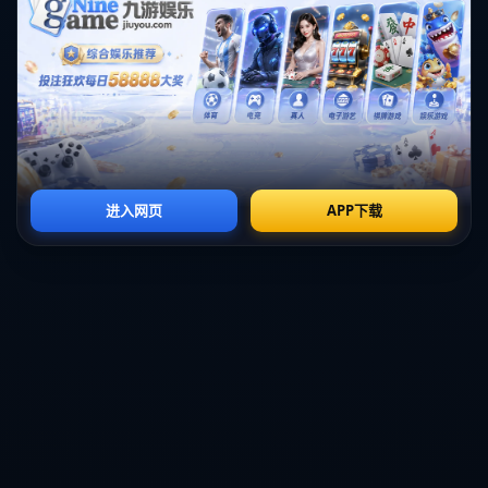
### **可能的挑战与未知数**
尽管孔蒂看似完美契合皇马的需求，但这笔“潜在合作”也有一定挑战需
要克服。一方面，皇马更衣室素来盛产球星，而孔蒂以往与某些大牌
球员关系紧张的案例（如卢卡库与迭戈·科斯塔）都有迹可循。另一方
面，皇马高层是否愿意给予孔蒂足够的自主权以构建自己的战术团
队，同样是一个需要关注的问题。
总的来说，**孔蒂成皇馬新帥頭號熱門**这一传闻无疑掀起了一场新的
话题风暴。拥护者期待他能带领皇马进入下一个冠军时代，而质疑者
则审慎评估其与俱乐部文化的契合程度。无论传闻最终成真与否，孔
蒂与皇马的可能性已成为足坛的热门焦点，值得在未来数月内继续追