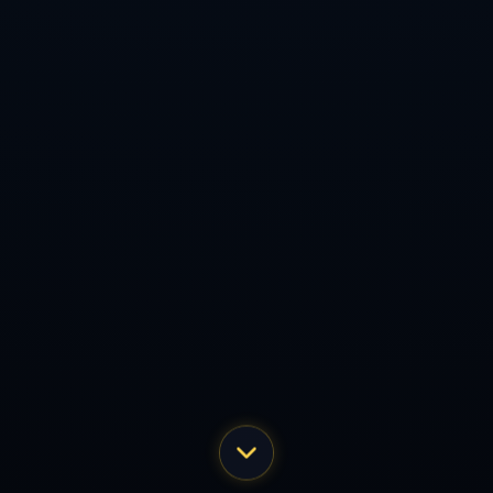
踪观察。
上一篇：
世界男排联赛总决赛落户宁波 中国男排以东道主身份参
赛.
下一篇：
场均13.6球！广东女子五人足球联赛上演进球大战.
Copyright 2024
Betway必威体育-官方平台-体育投注与精彩赛事，
尽在掌握
All Rights by
必威体育在线登录
导航
电话
客服
地图
搜索